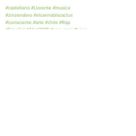
#castellano
#Llorente
#musica
#zinzendero
#elcannabiscactus
#consciente
#arte
#chile
#Rap
#Español
#Abril2019
#geovanni
#Irene
See All
Related Posts