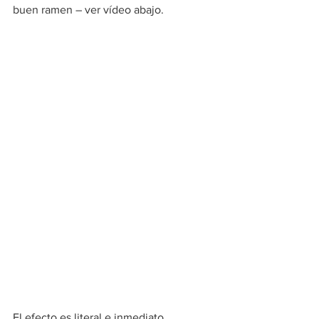
buen ramen – ver vídeo abajo. 
El efecto es literal e inmediato. 