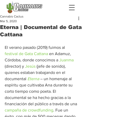
Cannabis Cactus
Mar 5, 2020
Eterna | Documental de Gata
Cattana
El verano pasado (2019) fuimos al 
festival de Gata Cattana
 en Adamuz, 
Córdoba, donde conocimos a 
Juanma
(director) y 
Jesús
 (jefe de sonido), 
quienes estaban trabajando en el 
documental 
Eterna
 – un homenaje al 
espíritu que cultivaba Ana durante su 
corto tiempo como poeta. El 
documental se ha hecho gracias a la 
financiación del público a través de una 
campaña de crowdfunding
. Fue un 
éxito, con más de 500 mecenas dando 