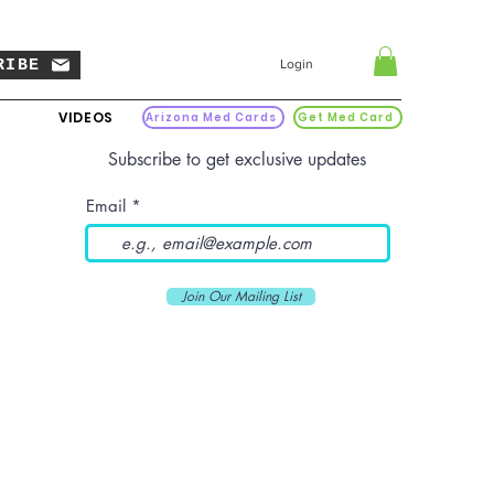
RIBE
Login
VIDEOS
Arizona Med Cards
Get Med Card
Subscribe to get exclusive updates
Email
Join Our Mailing List