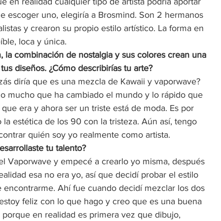
e en realidad cualquier tipo de artista podría aportar 
ue escoger uno, elegiría a Brosmind. Son 2 hermanos 
stas y crearon su propio estilo artístico. La forma en 
le, loca y única.  
n, la combinación de nostalgia y sus colores crean una 
tus diseños. ¿Cómo describirías tu arte? 
uizás diría que es una mezcla de Kawaii y vaporwave? 
de lo mucho que ha cambiado el mundo y lo rápido que 
 que era y ahora ser un triste está de moda. Es por 
a estética de los 90 con la tristeza. Aún así, tengo 
ontrar quién soy yo realmente como artista.  
arrollaste tu talento? 
el Vaporwave y empecé a crearlo yo misma, después 
lidad esa no era yo, así que decidí probar el estilo 
e encontrarme. Ahí fue cuando decidí mezclar los dos 
 estoy feliz con lo que hago y creo que es una buena 
 porque en realidad es primera vez que dibujo, 