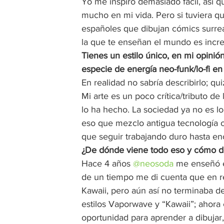
Yo me inspiro demasiado fácil, así qu
mucho en mi vida. Pero si tuviera q
españoles que dibujan cómics surreali
la que te enseñan el mundo es increíb
Tienes un estilo único, en mi opinió
especie de energía neo-funk/lo-fi en 
En realidad no sabría describirlo; q
Mi arte es un poco crítica/tributo 
lo ha hecho. La sociedad ya no es lo
eso que mezclo antigua tecnología o l
que seguir trabajando duro hasta enc
¿De dónde viene todo eso y cómo des
Hace 4 años 
@neosoda
 me enseñó 
de un tiempo me di cuenta que en rea
Kawaii, pero aún así no terminaba d
estilos Vaporwave y “Kawaii”; ahora
oportunidad para aprender a dibujar,